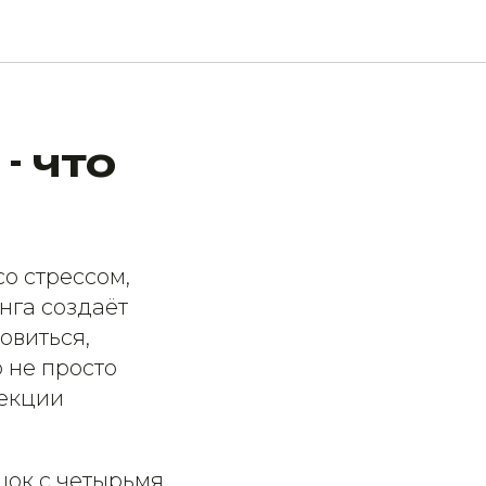
- что
о стрессом,
нга создаёт
овиться,
 не просто
рекции
ок с четырьмя