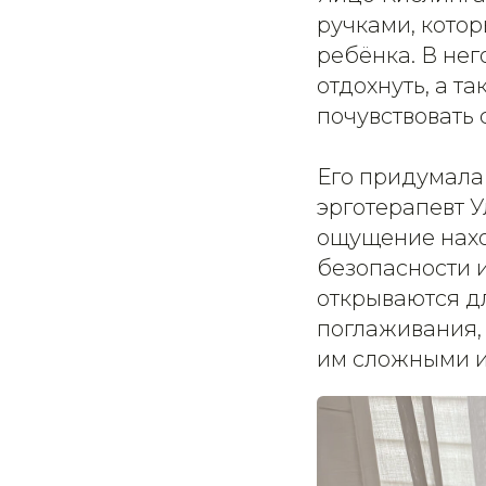
ручками, кото
ребёнка. В нег
отдохнуть, а т
почувствовать
Его придумала
эрготерапевт У
ощущение нахо
безопасности и
открываются д
поглаживания, 
им сложными и