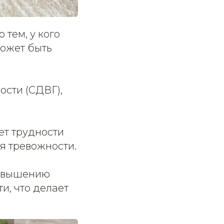
тем, у кого
может быть
ости (СДВГ),
ет трудности
я тревожности.
повышению
и, что делает