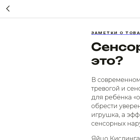
ЗАМЕТКИ О ТОВ
Сенсор
это?
В современном 
тревогой и сен
для ребёнка «о
обрести уверен
игрушка, а эф
сенсорных нар
Яйцо Кислинга