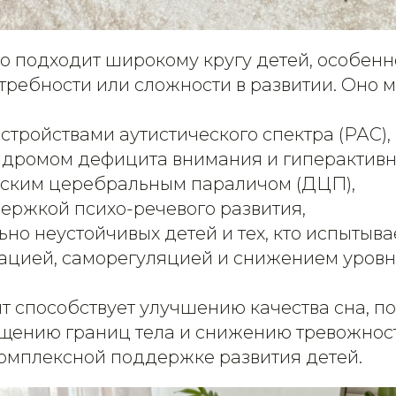
 подходит широкому кругу детей, особенно 
требности или сложности в развитии. Оно 
сстройствами аутистического спектра (РАС),
ндромом дефицита внимания и гиперактивн
тским церебральным параличом (ДЦП),
держкой психо-речевого развития,
но неустойчивых детей и тех, кто испытыва
ацией, саморегуляцией и снижением уровн
нт способствует улучшению качества сна, 
щению границ тела и снижению тревожност
комплексной поддержке развития детей.