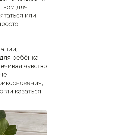
ством для
рятаться или
просто
рации,
 для ребёнка
ечивая чувство
гче
рикосновения,
огли казаться