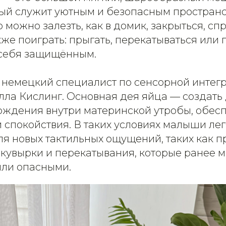
рый служит уютным и безопасным простран
о можно залезть, как в домик, закрыться, сп
акже поиграть: прыгать, перекатываться или 
 себя защищённым.
 немецкий специалист по сенсорной интег
лла Кислинг. Основная дея яйца — создать
ждения внутри материнской утробы, обесп
 спокойствия. В таких условиях малыши ле
ля новых тактильных ощущений, таких как п
кувырки и перекатывания, которые ранее м
ли опасными.