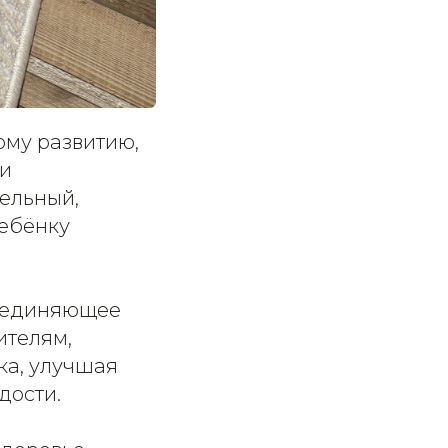
ому развитию,
ки
тельный,
ебёнку
бъединяющее
ителям,
ка, улучшая
дости.