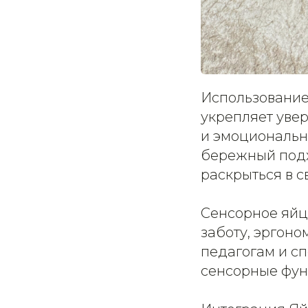
Использование
укрепляет уве
и эмоциональн
бережный подх
раскрыться в с
Сенсорное яйц
заботу, эргоно
педагогам и с
сенсорные фун