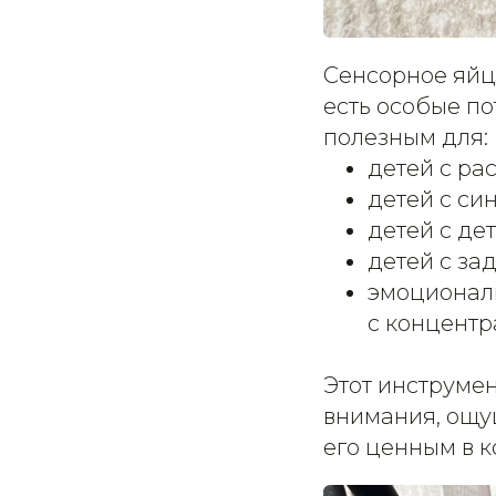
Сенсорное яйцо
есть особые по
полезным для:
детей с ра
детей с си
детей с де
детей с за
эмоциональ
с концентр
Этот инструме
внимания, ощу
его ценным в 