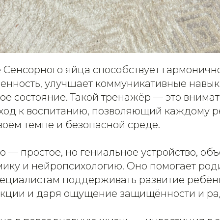
 Сенсорного яйца способствует гармоничн
ренность, улучшает коммуникативные навы
ое состояние. Такой тренажёр — это внима
од к воспитанию, позволяющий каждому р
воём темпе и безопасной среде.
о — простое, но гениальное устройство, о
мику и нейропсихологию. Оно помогает род
пециалистам поддерживать развитие ребён
кции и даря ощущение защищённости и ра