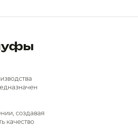
 пуфы
оизводства
предназначен
нии, создавая
ь качество