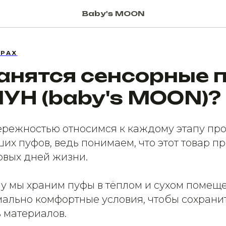
Baby's MOON
АРАХ
ранятся сенсорные
УН (baby's MOON)?
ережностью относимся к каждому этапу пр
их пуфов, ведь понимаем, что этот товар 
рвых дней жизни.
у мы храним пуфы в тёплом и сухом помеще
мально комфортные условия, чтобы сохранит
 материалов.