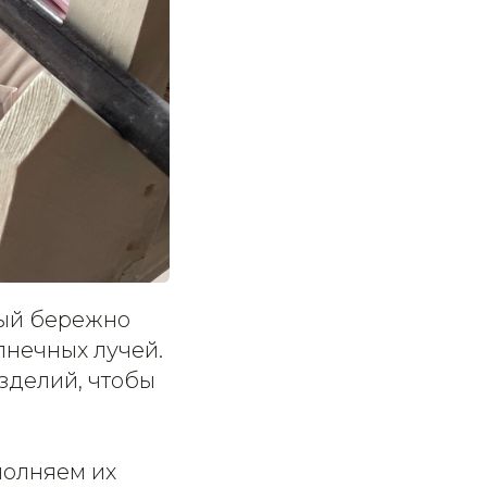
рый бережно
лнечных лучей.
зделий, чтобы
полняем их