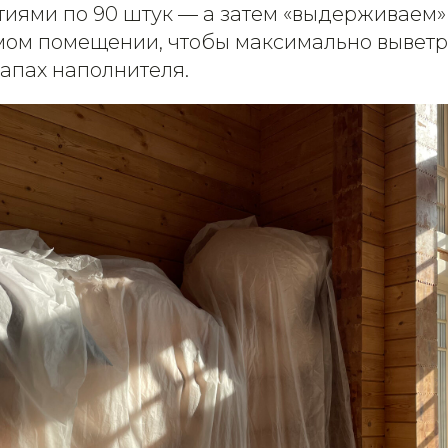
тиями по 90 штук — а затем «выдерживаем»
мом помещении, чтобы максимально вывет
апах наполнителя.